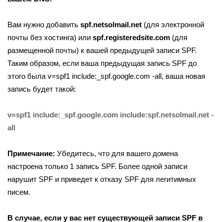
Вам нужно добавить
spf.netsolmail.net
(для электронной
почты без хостинга) или
spf.registeredsite.com
(для
размещенной почты) к вашей предыдущей записи SPF.
Таким образом, если ваша предыдущая запись SPF до
этого была v=spf1 include:_spf.google.com -all, ваша новая
запись будет такой:
v=spf1 include:_spf.google.com include:spf.netsolmail.net -
all
Примечание:
Убедитесь, что для вашего домена
настроена только 1 запись SPF. Более одной записи
нарушит SPF и приведет к отказу SPF для легитимных
писем.
В случае, если у вас нет существующей записи SPF в