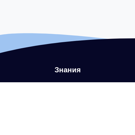
Знания
Что такое аутентификация электронной почты?
Что такое DMARC?
Что такое политика DMARC?
Что такое SPF?
Что такое DKIM?
Что такое BIMI?
Что такое MTA-STS?