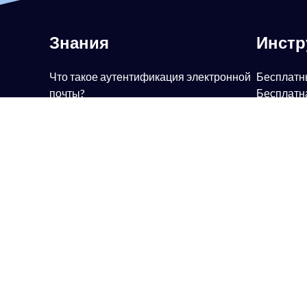
Знания
Инст
Что такое аутентификация электронной
Бесплатн
почты?
Бесплатн
Что такое DMARC?
DMARC
Что такое политика DMARC?
Бесплатн
Что такое SPF?
Бесплатн
Что такое DKIM?
Бесплатн
Что такое BIMI?
Бесплатн
Что такое MTA-STS?
Бесплатн
Что такое TLS-RPT?
Бесплатн
Что такое RUA?
Бесплатн
Что такое RUF?
Бесплатн
Антиспам против DMARC?
TLS-RPT
Согласование DMARC
Бесплатн
Соответствие требованиям DMARC
MTA-STS
Обеспечение соблюдения DMARC
Бесплатн