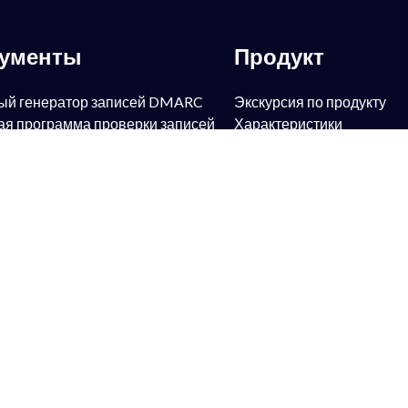
рументы
Продукт
ый генератор записей DMARC
Экскурсия по продукту
ая программа проверки записей
Характеристики
PowerSPF
ый генератор SPF-записей
PowerBIMI
ый поиск SPF-записей
PowerMTA-STS
ый генератор DKIM-записей
PowerTLS-RPT
ый поиск DKIM-записей
PowerAlerts
ый генератор записей BIMI
Управляемые услуги
ый поиск записей BIMI
Защита от подделки элек
ый поиск записей FCrDNS
почты
ая программа проверки записей
Защита бренда
Антифишинг
ая программа проверки записей
DMARC для Office365
DMARC для Google Mail G
ый генератор записей TLS-RPT
DMARC для Zimbra