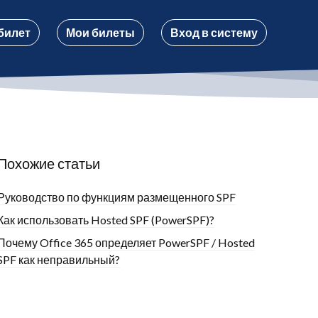
билет
Мои билеты
Вход в систему
Похожие статьи
Руководство по функциям размещенного SPF
Как использовать Hosted SPF (PowerSPF)?
Почему Office 365 определяет PowerSPF / Hosted
SPF как неправильный?