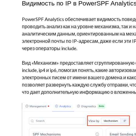
Видимость по IP в PowerSPF Analytic
PowerSPF Analytics обеспечивает видимость повед
проводить анализ как на уровне механизма, так и 
аналитическим данным, ориентированным на мех
электронной почты по IP-адресам, даже если эти 
через операторы include.
Вид «Механизм» предоставляет сгруппированную о
include, ip4 и ip6, помогая понять, какие авториз
электронных писем от имени вашего домена и како
позволяет развернуть каждую службу отправки, чт
что дает дополнительную информацию о вложенны