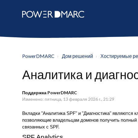
PowerDMARC
Дом решений
Хостируемые р
Аналитика и диагно
Поддержка PowerDMARC
Изменено: пятница, 13 февраля 2026 г., 21:29
Вкладки "Аналитика SPF" и "Диагностика" являются
позволяющие владельцам доменов получить полный о
связанных с SPF.
SPF Analytics