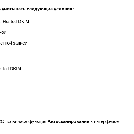
 учитывать следующие условия:
 Hosted DKIM.
вной
четной записи
osted DKIM
RC появилась функция
Автосканирование
в интерфейсе