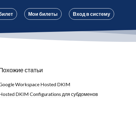
билет
Мои билеты
Вход в систему
Похожие статьи
Google Workspace Hosted DKIM
Hosted DKIM Configurations для субдоменов