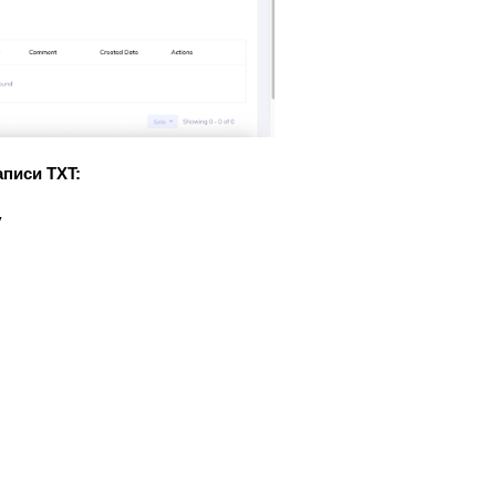
аписи TXT:
у