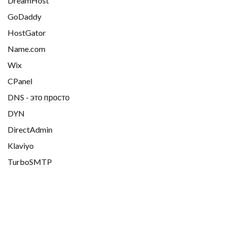
DreamHost
GoDaddy
HostGator
Name.com
Wix
CPanel
DNS - это просто
DYN
DirectAdmin
Klaviyo
TurboSMTP