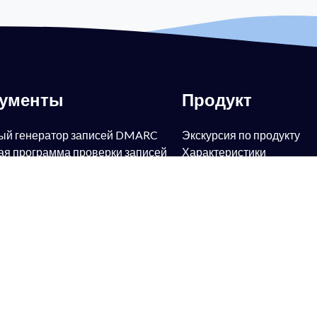
рументы
Продукт
ый генератор записей DMARC
Экскурсия по продукту
ая программа проверки записей
Характеристики
PowerSPF
ый генератор SPF-записей
PowerBIMI
ый поиск SPF-записей
PowerMTA-STS
ый генератор DKIM-записей
PowerTLS-RPT
ый поиск DKIM-записей
PowerAlerts
ый генератор записей BIMI
Управляемые услуги
ый поиск записей BIMI
Защита от подделки элек
ый поиск записей FCrDNS
почты
ая программа проверки записей
Защита бренда