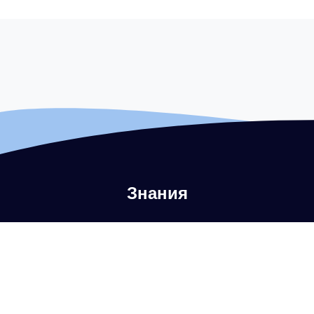
Знания
Что такое аутентификация электронной почты?
Что такое DMARC?
Что такое политика DMARC?
Что такое SPF?
Что такое DKIM?
Что такое BIMI?